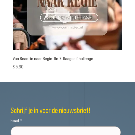
Van Reactie naar Regie: De 7-Daagse Challenge
Prijs
€ 5,60
Schrijf je in voor de nieuwsbrief!
Email
*