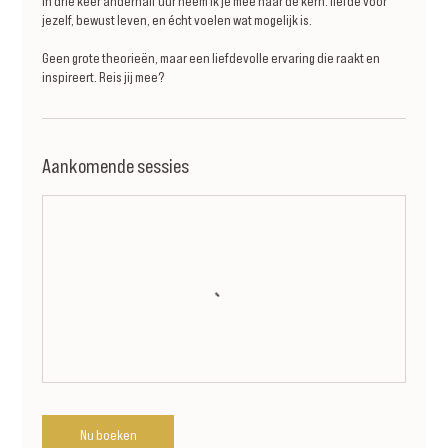
In drie keer anderhalf uur neem ik je mee naar de kern: liefde voor
jezelf, bewust leven, en écht voelen wat mogelijk is.
Geen grote theorieën, maar een liefdevolle ervaring die raakt en
inspireert. Reis jij mee?
Aankomende sessies
Nu boeken