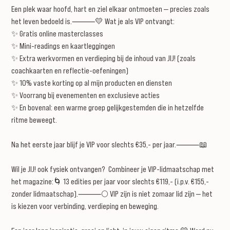
Een plek waar hoofd, hart en ziel elkaar ontmoeten — precies zoals
het leven bedoeld is.⸻💛 Wat je als VIP ontvangt:
✨ Gratis online masterclasses
✨ Mini-readings en kaartleggingen
✨ Extra werkvormen en verdieping bij de inhoud van JIJ! (zoals
coachkaarten en reflectie-oefeningen)
✨ 10% vaste korting op al mijn producten en diensten
✨ Voorrang bij evenementen en exclusieve acties
✨ En bovenal: een warme groep gelijkgestemden die in hetzelfde
ritme beweegt.
Na het eerste jaar blijf je VIP voor slechts €35,- per jaar.⸻📖
Wil je JIJ! ook fysiek ontvangen? Combineer je VIP-lidmaatschap met
het magazine:🌀 13 edities per jaar voor slechts €119,- (i.p.v. €155,-
zonder lidmaatschap).⸻🌕 VIP zijn is niet zomaar lid zijn — het
is kiezen voor verbinding, verdieping en beweging.