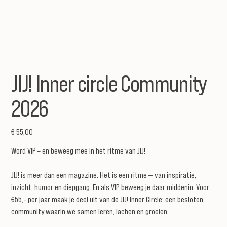
JIJ! Inner circle Community
2026
Prijs
€ 55,00
Word VIP – en beweeg mee in het ritme van JIJ!
JIJ! is meer dan een magazine. Het is een ritme — van inspiratie,
inzicht, humor en diepgang. En als VIP beweeg je daar middenin. Voor
€55,- per jaar maak je deel uit van de JIJ! Inner Circle: een besloten
community waarin we samen leren, lachen en groeien.