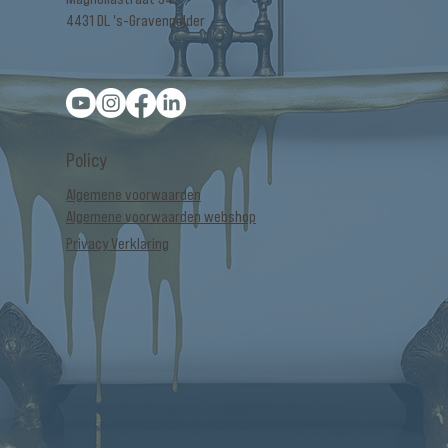
4431 DL 's-Gravenpolder
Policy
Algemene voorwaarden
Algemene voorwaarden webshop
Privacy Verklaring