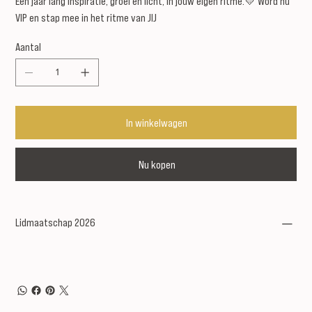
Een jaar lang inspiratie, groei en licht, in jouw eigen ritme.💛 Word nu
VIP en stap mee in het ritme van JIJ
Aantal
In winkelwagen
Nu kopen
Lidmaatschap 2026