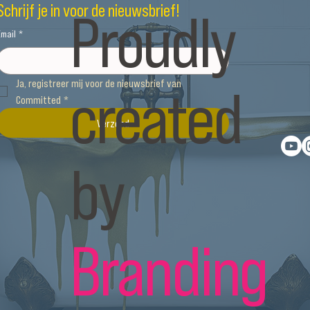
Proudly
Schrijf je in voor de nieuwsbrief!
Email
*
created
Ja, registreer mij voor de nieuwsbrief van 
Committed
*
Verzend
by
Branding