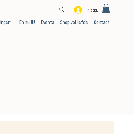
Inloggen
dingen
En nu Jij!
Events
Shop vol liefde
Contact