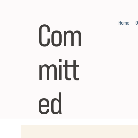
Com
Home
O
mitt
ed