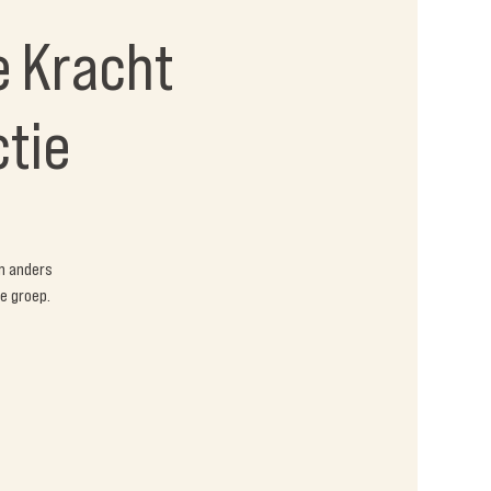
e Kracht
ctie
n anders
e groep.