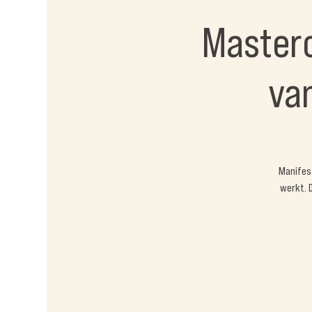
Masterc
van
Manifes
werkt. 