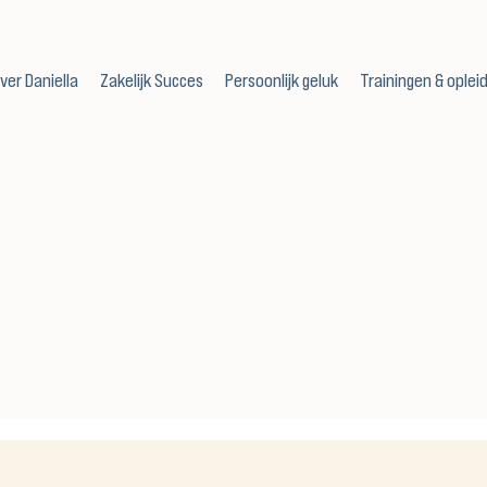
ver Daniella
Zakelijk Succes
Persoonlijk geluk
Trainingen & oplei