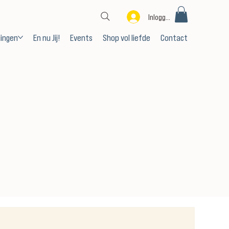
Inloggen
dingen
En nu Jij!
Events
Shop vol liefde
Contact