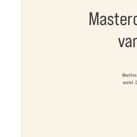
Masterc
van
Manifes
werkt. 