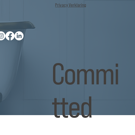
Privacy Verklaring
Commi
tted