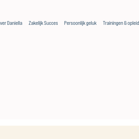
ver Daniella
Zakelijk Succes
Persoonlijk geluk
Trainingen & oplei