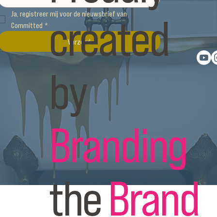
created
Ja, registreer mij voor de nieuwsbrief van 
Committed
*
Verzend
by
Branding
the
Brand