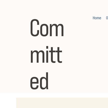
Com
Home
O
mitt
ed