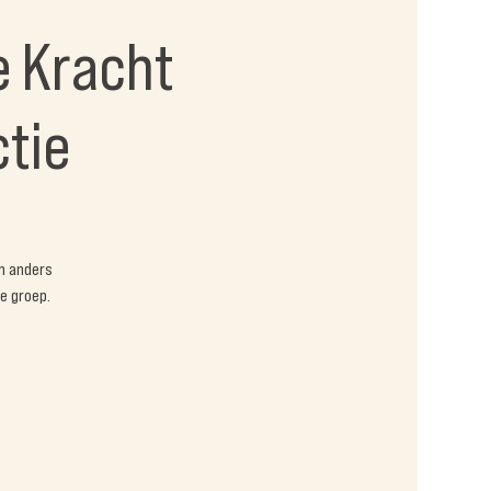
e Kracht
ctie
n anders
e groep.