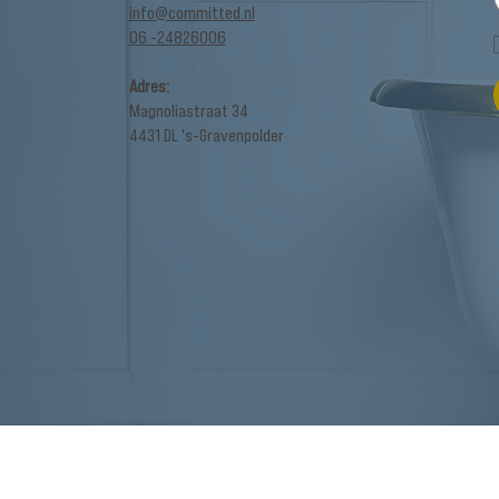
info@committed.nl
06 -24826006
Adres:
Magnoliastraat 34
4431 DL 's-Gravenpolder