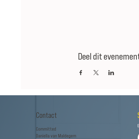
Deel dit evenemen
Contact
Committed
Daniella van Maldegem